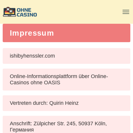
Impressum
ishibyhenssler.com
Online-Informationsplattform über Online-
Casinos ohne OASIS
Vertreten durch: Quirin Heinz
Anschrift: Zülpicher Str. 245, 50937 Köln,
Германия