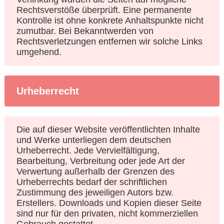
Rechtsverstöße überprüft. Eine permanente
Kontrolle ist ohne konkrete Anhaltspunkte nicht
zumutbar. Bei Bekanntwerden von
Rechtsverletzungen entfernen wir solche Links
umgehend.
Urheberrecht
Die auf dieser Website veröffentlichten Inhalte
und Werke unterliegen dem deutschen
Urheberrecht. Jede Vervielfältigung,
Bearbeitung, Verbreitung oder jede Art der
Verwertung außerhalb der Grenzen des
Urheberrechts bedarf der schriftlichen
Zustimmung des jeweiligen Autors bzw.
Erstellers. Downloads und Kopien dieser Seite
sind nur für den privaten, nicht kommerziellen