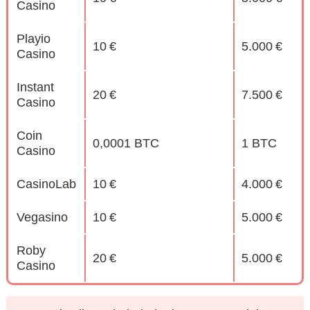
Casino
Playio
10 €
5.000 €
Casino
Instant
20 €
7.500 €
Casino
Coin
0,0001 BTC
1 BTC
Casino
CasinoLab
10 €
4.000 €
Vegasino
10 €
5.000 €
Roby
20 €
5.000 €
Casino