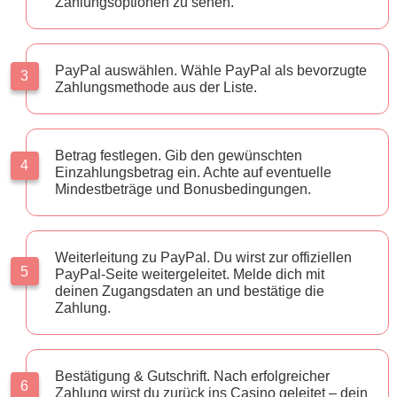
Zahlungsoptionen zu sehen.
PayPal auswählen. Wähle PayPal als bevorzugte
Zahlungsmethode aus der Liste.
Betrag festlegen. Gib den gewünschten
Einzahlungsbetrag ein. Achte auf eventuelle
Mindestbeträge und Bonusbedingungen.
Weiterleitung zu PayPal. Du wirst zur offiziellen
PayPal-Seite weitergeleitet. Melde dich mit
deinen Zugangsdaten an und bestätige die
Zahlung.
Bestätigung & Gutschrift. Nach erfolgreicher
Zahlung wirst du zurück ins Casino geleitet – dein