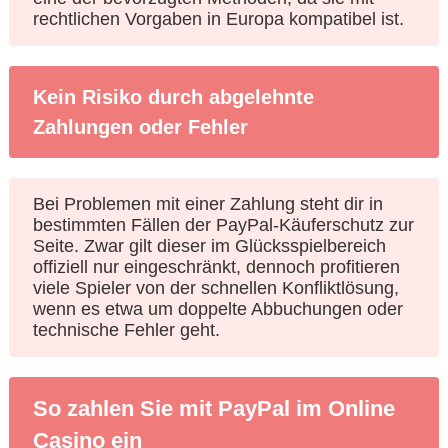
rechtlichen Vorgaben in Europa kompatibel ist.
Kein Risiko durch abgelehnte
Zahlungen oder Fehler
Bei Problemen mit einer Zahlung steht dir in
bestimmten Fällen der PayPal-Käuferschutz zur
Seite. Zwar gilt dieser im Glücksspielbereich
offiziell nur eingeschränkt, dennoch profitieren
viele Spieler von der schnellen Konfliktlösung,
wenn es etwa um doppelte Abbuchungen oder
technische Fehler geht.
So zahlen Sie mit PayPal im Online
Casino ein