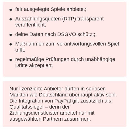
fair ausgelegte Spiele anbietet;
Auszahlungsquoten (RTP) transparent
veröffentlicht;
deine Daten nach DSGVO schützt;
Maßnahmen zum verantwortungsvollen Spiel
trifft;
regelmäßige Prüfungen durch unabhängige
Dritte akzeptiert.
Nur lizenzierte Anbieter dürfen in seriösen
Märkten wie Deutschland überhaupt aktiv sein.
Die Integration von PayPal gilt zusätzlich als
Qualitätssiegel – denn der
Zahlungsdienstleister arbeitet nur mit
ausgewählten Partnern zusammen.