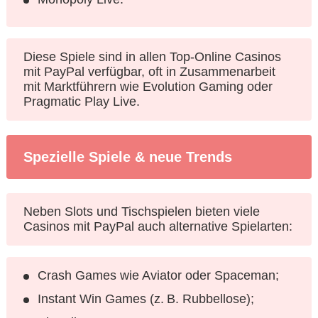
Diese Spiele sind in allen Top-Online Casinos
mit PayPal verfügbar, oft in Zusammenarbeit
mit Marktführern wie Evolution Gaming oder
Pragmatic Play Live.
Spezielle Spiele & neue Trends
Neben Slots und Tischspielen bieten viele
Casinos mit PayPal auch alternative Spielarten:
Crash Games wie Aviator oder Spaceman;
Instant Win Games (z. B. Rubbellose);