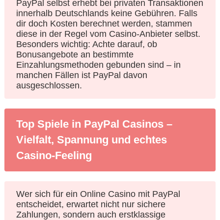
PayPal selbst erhebt bei privaten Transaktionen
innerhalb Deutschlands keine Gebühren. Falls
dir doch Kosten berechnet werden, stammen
diese in der Regel vom Casino-Anbieter selbst.
Besonders wichtig: Achte darauf, ob
Bonusangebote an bestimmte
Einzahlungsmethoden gebunden sind – in
manchen Fällen ist PayPal davon
ausgeschlossen.
Top Spiele in PayPal Casinos –
Vielfalt, Spannung und echtes
Casino-Feeling
Wer sich für ein Online Casino mit PayPal
entscheidet, erwartet nicht nur sichere
Zahlungen, sondern auch erstklassige