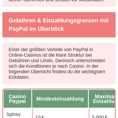
Gebühren & Einzahlungsgrenzen mit
PayPal im Überblick
Einer der größten Vorteile von PayPal in
Online-Casinos ist die klare Struktur bei
Gebühren und Limits. Dennoch unterscheiden
sich die Konditionen je nach Casino. In der
folgenden Übersicht findest du die wichtigsten
Eckdaten.
Casino
Maximal
Mindesteinzahlung
Paypal
Einzahlu
Spinsy
10 €
5.000 €