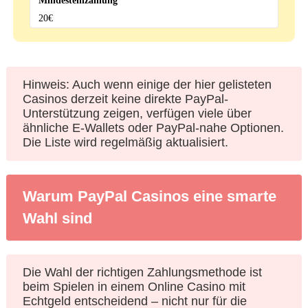
Mindesteinzahlung
20€
Hinweis: Auch wenn einige der hier gelisteten
Casinos derzeit keine direkte PayPal-
Unterstützung zeigen, verfügen viele über
ähnliche E-Wallets oder PayPal-nahe Optionen.
Die Liste wird regelmäßig aktualisiert.
Warum PayPal Casinos eine smarte
Wahl sind
Die Wahl der richtigen Zahlungsmethode ist
beim Spielen in einem Online Casino mit
Echtgeld entscheidend – nicht nur für die