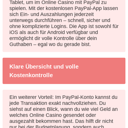
Tablet, um im Online Casino mit PayPal zu
spielen. Mit der kostenlosen PayPal-App lassen
sich Ein- und Auszahlungen jederzeit
unterwegs durchführen – schnell, sicher und
ohne komplizierte Logins. Die App ist sowohl für
iOS als auch für Android verfügbar und
ermöglicht dir volle Kontrolle über dein
Guthaben – egal wo du gerade bist.
Klare Übersicht und volle
Kostenkontrolle
Ein weiterer Vorteil: Im PayPal-Konto kannst du
jede Transaktion exakt nachvollziehen. Du
siehst auf einen Blick, wann du wie viel Geld an
welches Online Casino gesendet oder
ausgezahlt bekommen hast. Das hilft dir nicht
nur bei der Budgetplanung, sondern auch