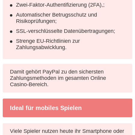
Zwei-Faktor-Authentifizierung (2FA),;
Automatischer Betrugsschutz und
Risikoprüfungen;
SSL-verschlüsselte Datenübertragungen;
Strenge EU-Richtlinien zur
Zahlungsabwicklung.
Damit gehört PayPal zu den sichersten
Zahlungsmethoden im gesamten Online
Casino-Bereich.
Ideal für mobiles Spielen
Viele Spieler nutzen heute ihr Smartphone oder