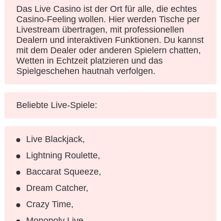
Das Live Casino ist der Ort für alle, die echtes
Casino-Feeling wollen. Hier werden Tische per
Livestream übertragen, mit professionellen
Dealern und interaktiven Funktionen. Du kannst
mit dem Dealer oder anderen Spielern chatten,
Wetten in Echtzeit platzieren und das
Spielgeschehen hautnah verfolgen.
Beliebte Live-Spiele:
Live Blackjack,
Lightning Roulette,
Baccarat Squeeze,
Dream Catcher,
Crazy Time,
Monopoly Live.