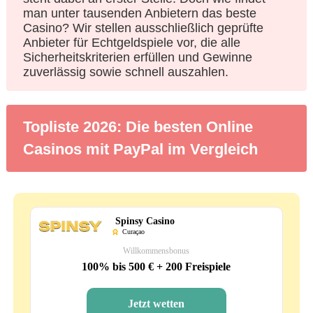
man unter tausenden Anbietern das beste
Casino? Wir stellen ausschließlich geprüfte
Anbieter für Echtgeldspiele vor, die alle
Sicherheitskriterien erfüllen und Gewinne
zuverlässig sowie schnell auszahlen.
Topliste 2026: Die besten Online
Casinos mit PayPal im Vergleich
Spinsy Casino
Curaçao
Willkommensbonus
100% bis 500 € + 200 Freispiele
Jetzt wetten